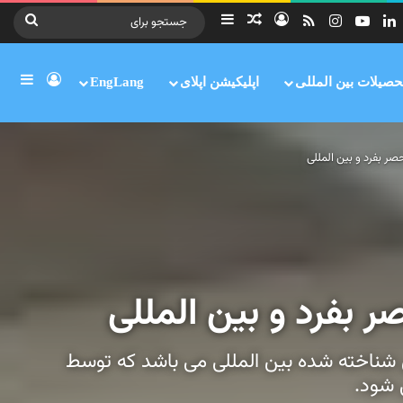
وک
لینکدین
یوتیوب
اینستاگرام
خوراک
ورود
سایدبار
نوشته تصادفی
جستج
برای
ورود
ساید
حصیلات بین المللی
اپلیکیشن اپلای
EngLang
صر بفرد و بین المللی
ر بفرد و بین المللی
 شناخته شده بین المللی می باشد که توسط
 شود.