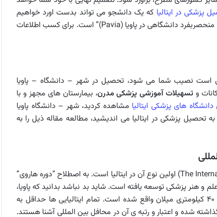
ایر کشورهای مطرح، برآورد شود. تصمیم نهایی با خود شما خواهد
 پزشکی در ایتالیا
که یک دانشجو می تواند بدست اورد خواهیم
پرداخت. یکی از دستاوردها “امکان ادامه تحصیل پزشکی در محیط منحصربفرد دانشگاهی در پاویا (Pavia)” است. برای کسب اطلاعات
کن است نصیب شما می شود، تحصیل در شهر – دانشگاه – پاویا
کانات و
تسهیلات آموزشی پزشکی مدرن
، بیمارستان های مجهز و با
دانشگاه های پزشکی ایتالیا
مشاهده کردید، شهر – دانشگاه پاویا
 تحصیل پزشکی در ایتالیا می اندیشید، مطالعه مقاله ذیل را به
مللی
دوره پزشکی بین المللی پاویا،( The International medical course of Pavia) اولین نوع آن در ایتالیا است. به اصطلاح “دوره هاروی”
بر اساس تجربه بیش از ۵۰۰ ساله آموزش علم و هنر پزشکی توسعه یافته است. شاید بد نباشد بدانید که پاویا،
شهر – دانشگاهی (University-city) معروف است که در فاصله ۴۰ کیلومتری میلان واقع شده است. تمام ایتالیایی ها حداقل به
ذاشته شده و اعتبار و رتبه ی آن در محافل بین المللی آشنا هستند.