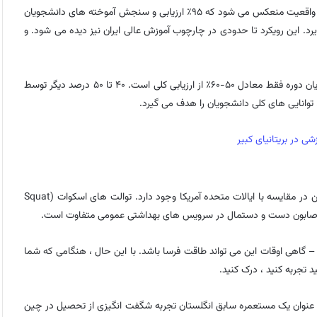
پایان دوره را ترجیح می دهد. این رویکرد در آموزش عالی چین از طریق این واقعیت منعکس می شود که ۹۵٪ ارزیابی و سنجش آموخته های دانشجویان
رد. این رویکرد تا حدودی در چارچوب آموزش عالی ایران نیز دیده می شود. و
در حالت مقایسه ، در دانشگاه های ایالات متحده آمریکا آزمون و امتحان پایان دوره فقط معادل ۵۰-۶۰٪ از ارزیابی کلی است. ۴۰ تا ۵۰ درصد دیگر توسط
، توانایی های کلی دانشجویان را هدف می گیرد.
ی در بریتانیای کبیر
علاوه بر تفاوت در سیستم های آموزشی، تفاوت های زیادی در فرهنگ چین در مقایسه با ایالات متحده آمریکا وجود دارد. توالت های اسکوات (Squat
اهی اوقات این می تواند طاقت فرسا باشد. با این حال ، هنگامی که شما
د تجربه کنید ، درک کنید.
ه عنوان یک مستعمره سابق انگلستان تجربه شگفت انگیزی از تحصیل در چین