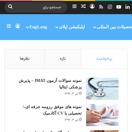
وک
لینکدین
یوتیوب
اینستاگرام
خوراک
ورود
سایدبار
نوشته تصادفی
جستج
برای
ورود
ساید
حصیلات بین المللی
اپلیکیشن اپلای
EngLang
پرخواننده
تازه
نظرها
نمونه سوالات آزمون IMAT – پذیرش
پزشکی ایتالیا
تیر ۳, ۱۳۹۶
نمونه های موفق رزومه حرفه ای،/
تحصیلی یا CV آکادمیک
تیر ۳, ۱۳۹۶