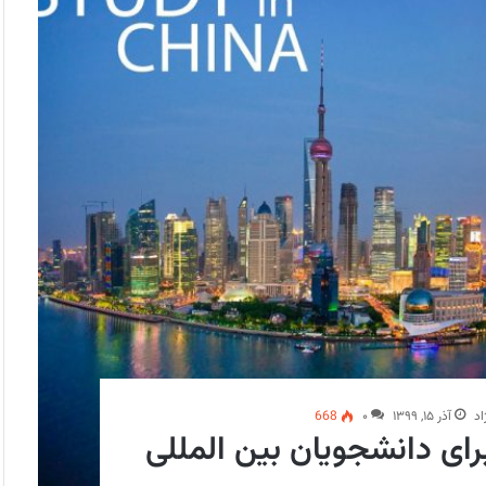
اد
آذر ۱۵, ۱۳۹۹
۰
668
ای دانشجویان بین المللی